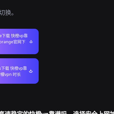
、
活切换。
ore下载 快橙vp靠
torange官网下
ws下载 快橙vp靠
檬vpn 时长
高速稳定的快橙vp靠谱吗，选择安全上网