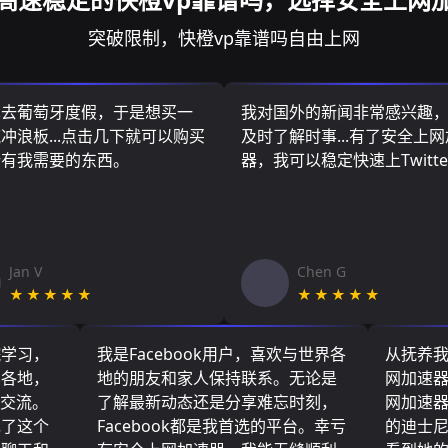
突破限制，快橙vp靠谱吗自由上网
算去葡萄牙度假，于是想买一
我对国外的新闻非常感兴趣
冲浪板...点击几下就可以购买
及时了解时事...有了安全上
所有我需要的东西。
器，我可以稳定快速上Twitte
Jan V
Chen G
★★★★★
★★★★★
院学习，
我是Facebook用户，喜欢与世界各
从抚养
界各地，
地的朋友和家人保持联系。无论是
网加速
们交流。
了解最新动态还是分享难忘时刻，
网加速
现了这个
Facebook都是我首选的平台。幸亏
的迪士