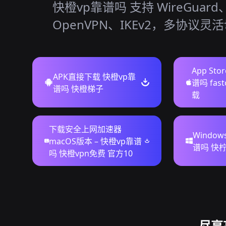
快橙vp靠谱吗 支持 WireGuard
OpenVPN、IKEv2，多协议灵
App St
APK直接下载 快橙vp靠
谱吗 fas
谱吗 快橙梯子
载
下载安全上网加速器
Windo
macOS版本 – 快橙vp靠谱
谱吗 快柠
吗 快橙vpn免费 官方10
尽享